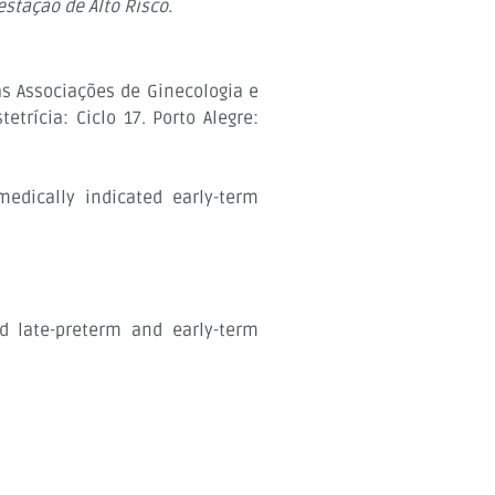
stação de Alto Risco.
as Associações de Ginecologia e
trícia: Ciclo 17. Porto Alegre:
edically indicated early-term
d late-preterm and early-term