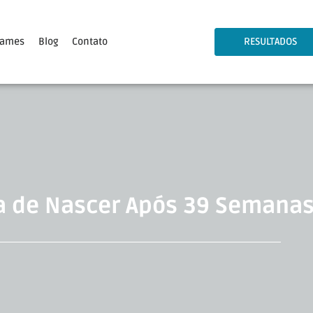
xames
Blog
Contato
RESULTADOS
a de Nascer Após 39 Semana