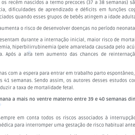
 os recém nascidos a termo precoces (37 a 38 semanas) sã
cia, dificuldades de aprendizado e déficits em funções cog
ciados quando esses grupos de bebês atingem a idade adult
enta o risco de desenvolver doenças no período neonatal 
esentam durante a internação inicial, maior risco de morta
cemia, hiperbilirrubinemia (pele amarelada causada pelo acú
. Após a alta tem aumento das chances de reinternação,
s com a espera para entrar em trabalho parto espontâneo,
s 41 semanas. Sendo assim, os autores desses estudos co
duzir a taxa de mortalidade fetal.
mana a mais no ventre materno entre 39 e 40 semanas dimi
 sempre em conta todos os riscos associados à interrupçã
 médica para interromper uma gestação de risco habitual an