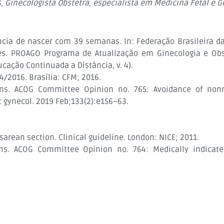
 Ginecologista Obstetra, especialista em Medicina Fetal e Ge
tância de nascer com 39 semanas. In: Federação Brasileira d
res. PROAGO Programa de Atualização em Ginecologia e Obste
cação Continuada a Distância, v. 4).
/2016. Brasília: CFM; 2016.
ans. ACOG Committee Opinion no. 765: Avoidance of nonm
t gynecol. 2019 Feb;133(2):e156–63.
sarean section. Clinical guideline. London: NICE; 2011.
ans. ACOG Committee Opinion no. 764: Medically indicate