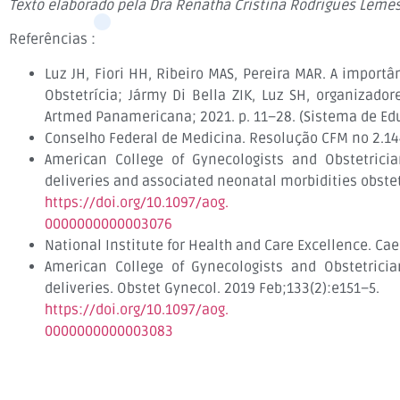
Texto elaborado pela Dra Renatha Cristina Rodrigues Lemes,
Referências :
Luz JH, Fiori HH, Ribeiro MAS, Pereira MAR. A impor
Obstetrícia; Jármy Di Bella ZIK, Luz SH, organizado
Artmed Panamericana; 2021. p. 11–28. (Sistema de Edu
Conselho Federal de Medicina. Resolução CFM no 2.144
American College of Gynecologists and Obstetrici
deliveries and associated neonatal morbidities obste
https://doi.org/10.1097/aog.
0000000000003076
National Institute for Health and Care Excellence. Cae
American College of Gynecologists and Obstetrici
deliveries. Obstet Gynecol. 2019 Feb;133(2):e151–5.
https://doi.org/10.1097/aog.
0000000000003083