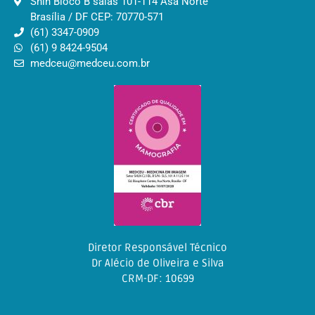
Shln Bloco B salas 101-114 Asa Norte
Brasília / DF CEP: 70770-571
(61) 3347-0909
(61) 9 8424-9504
medceu@medceu.com.br
Diretor Responsável Técnico
Dr Alécio de Oliveira e Silva
CRM-DF: 10699