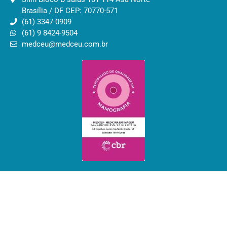
Brasília / DF CEP: 70770-571
(61) 3347-0909
(61) 9 8424-9504
medceu@medceu.com.br
Diretor Responsável Técnico
Dr Alécio de Oliveira e Silva
CRM-DF: 10699