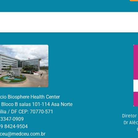
ício Biosphere Health Center
 Bloco B salas 101-114 Asa Norte
ília / DF CEP: 70770-571
Diretor
 3347-0909
Dr Aléc
 9 8424-9504
ceu@medceu.com.br